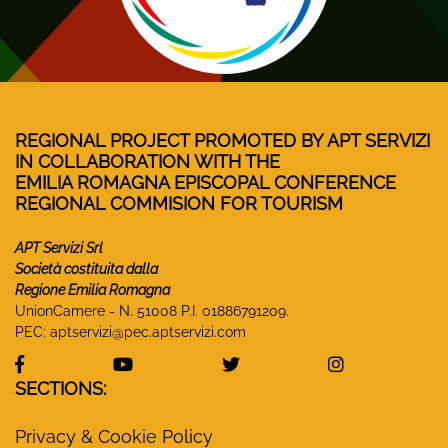
REGIONAL PROJECT PROMOTED BY APT SERVIZI
IN COLLABORATION WITH THE
EMILIA ROMAGNA EPISCOPAL CONFERENCE
REGIONAL COMMISION FOR TOURISM
APT Servizi Srl
Società costituita dalla
Regione Emilia Romagna
UnionCamere - N. 51008 P.I. 01886791209.
PEC:
aptservizi@pec.aptservizi.com
visit Monasteri Emilia-Romagna Facebook profile
visit Monasteri Emilia-Romagna YouT
visit Monasteri Emilia-R
visit Monas
SECTIONS:
Privacy & Cookie Policy