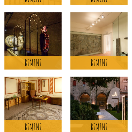
MUSEO DEGLI SGUARDI
(OF INSIGHTS),
ETHNOGRAPHIC
COLLECTIONS OF
RIMINI
RIMINI
RIMINI
MORE >
RIMINI
PALAZZI DELL'ARTE
RIMINI
RIMINI
RIMINI
RIMINI
MORE >