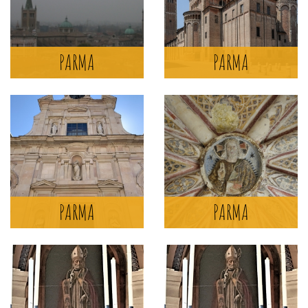
(DUOMO)
PARMA
PARMA
PARMA
MORE >
CHURCH OF SAN
FRANCESCO DEL PRATO
PARMA
PARMA
PARMA
MORE >
PIEVE DI MONTEOBIZZO
PAVULLO NEL