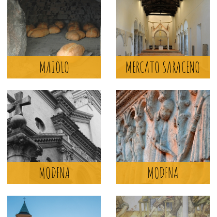
ANNUNZIATA A MONTE
SORBO
MERCATO SARACENO
MAIOLO
MERCATO SARACENO
MORE >
DUOMO DI MODENA
MODENA
MODENA
MODENA
MORE >
PERMANENT