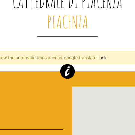
CATTEDRALE DI PIACENZA
PIACENZA
view the automatic translation of google translate:
Link