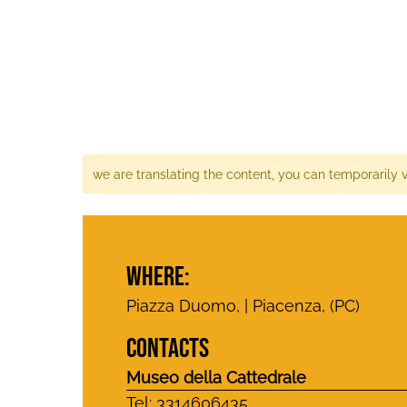
we are translating the content, you can temporarily 
WHERE:
Piazza Duomo, | Piacenza, (PC)
CONTACTS
Museo della Cattedrale
Tel: 3314606435