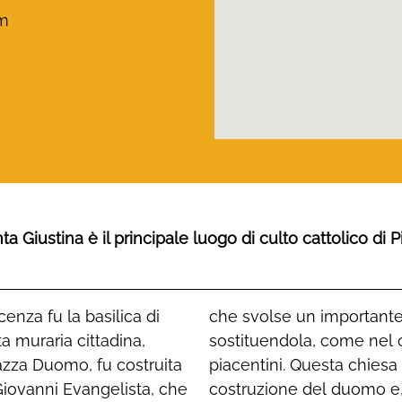
om
a Giustina è il principale luogo di culto cattolico di 
enza fu la basilica di
cattedrale e, talvolta,
ta muraria cittadina,
a di diversi vescovi
azza Duomo, fu costruita
rciata a seguito della
 Giovanni Evangelista, che
a nel 1544 per permettere