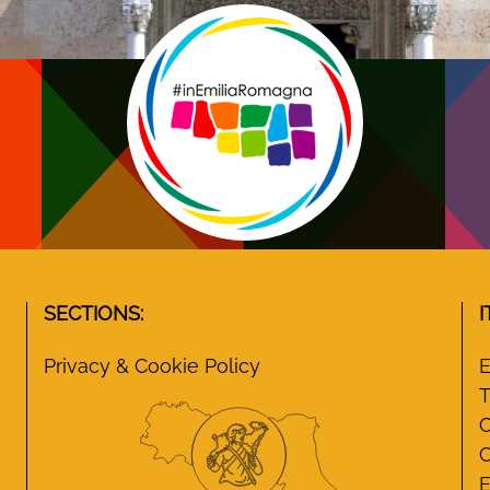
SECTIONS:
I
Privacy & Cookie Policy
E
T
C
C
E