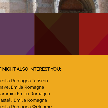
T MIGHT ALSO INTEREST YOU:
milia Romagna Turismo
ravel Emilia Romagna
ammini Emilia Romagna
astelli Emilia Romagna
milia Romagna Welcome