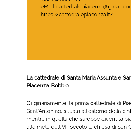
eMail:
cattedralepiacenza@gmail.c
https://cattedralepiacenza.it/
La cattedrale di Santa Maria Assunta e Sant
Piacenza-Bobbio.
Originariamente, la prima cattedrale di Piac
che svolse un importante ruolo affiancando la 
Sant'Antonino, situata all'esterno della cin
sostituendola, come nel caso della sepoltur
mentre in quella che sarebbe divenuta pi
piacentini. Questa chiesa venne acco
alla metà dell'VIII secolo la chiesa di San
costruzione del duomo e, infine, distrutt