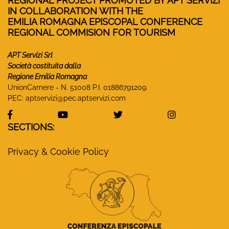
REGIONAL PROJECT PROMOTED BY APT SERVIZI
IN COLLABORATION WITH THE
EMILIA ROMAGNA EPISCOPAL CONFERENCE
REGIONAL COMMISION FOR TOURISM
APT Servizi Srl
Società costituita dalla
Regione Emilia Romagna
UnionCamere - N. 51008 P.I. 01886791209.
PEC:
aptservizi@pec.aptservizi.com
visit Monasteri Emilia-Romagna Facebook profile
visit Monasteri Emilia-Romagna YouT
visit Monasteri Emilia-R
visit Monas
SECTIONS:
Privacy & Cookie Policy