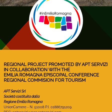
REGIONAL PROJECT PROMOTED BY APT SERVIZI
IN COLLABORATION WITH THE
EMILIA ROMAGNA EPISCOPAL CONFERENCE
REGIONAL COMMISION FOR TOURISM
APT Servizi Srl
Società costituita dalla
Regione Emilia Romagna
UnionCamere - N. 51008 P.I. 01886791209.