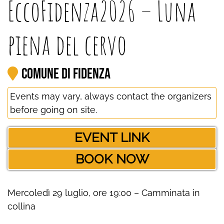
EccoFidenza2026 – Luna
piena del cervo
Comune di Fidenza
Events may vary, always contact the organizers
before going on site.
EVENT LINK
BOOK NOW
Mercoledì 29 luglio, ore 19:00 – Camminata in
collina