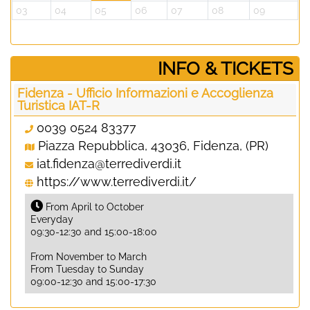
03
04
05
06
07
08
09
­INFO & TICKETS
Fidenza - Ufficio Informazioni e Accoglienza
Turistica IAT-R
0039 0524 83377
Piazza Repubblica, 43036, Fidenza, (PR)
iat.fidenza@terrediverdi.it
https://www.terrediverdi.it/
From April to October
Everyday
09:30-12:30 and 15:00-18:00
From November to March
From Tuesday to Sunday
09:00-12:30 and 15:00-17:30