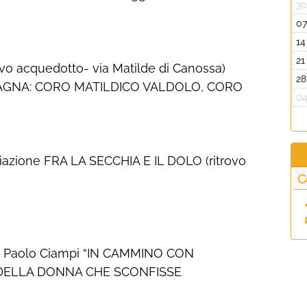
3
0
14
21
rovo acquedotto- via Matilde di Canossa)
28
NTAGNA: CORO MATILDICO VALDOLO, CORO
0
ciazione FRA LA SECCHIA E IL DOLO (ritrovo
C
i Paolo Ciampi “IN CAMMINO CON
 DELLA DONNA CHE SCONFISSE