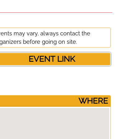
ents may vary, always contact the
ganizers before going on site.
EVENT LINK
­WHERE