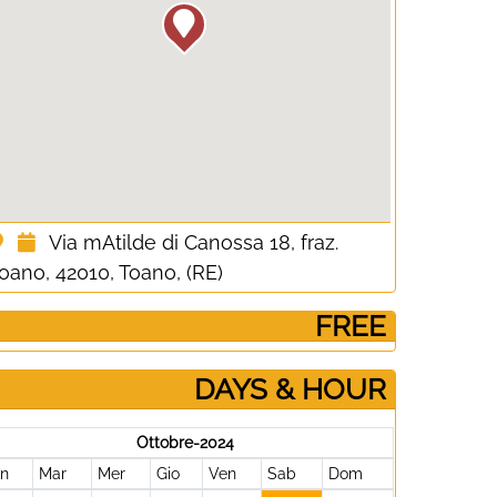
Via mAtilde di Canossa 18, fraz.
oano, 42010, Toano, (RE)
­ FREE
DAYS & HOUR
Ottobre-2024
un
Mar
Mer
Gio
Ven
Sab
Dom