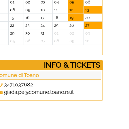
0
01
02
03
04
05
06
7
08
09
10
11
12
13
15
16
17
18
19
20
22
23
24
25
26
27
29
30
31
01
02
03
4
05
06
07
08
09
10
­INFO & TICKETS
omune di Toano
3471037682
giada.pe@comune.toano.re.it