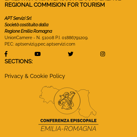
REGIONAL COMMISION FOR TOURISM
APT Servizi Srl
Società costituita dalla
Regione Emilia Romagna
UnionCamere - N. 51008 P.I. 01886791209.
PEC:
aptservizi@pec.aptservizi.com
visit Monasteri Emilia-Romagna Facebook profile
visit Monasteri Emilia-Romagna YouT
visit Monasteri Emilia-R
visit Monas
SECTIONS:
Privacy & Cookie Policy