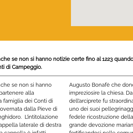
che se non si hanno notizie certe fino al 1223 quando 
nti di Campeggio.
anche se non si hanno
 proprietà per potere
ppartenere alla
25 anni l’opera
 famiglia dei Conti di
e. Nel 1923, reduce da
overnata dalla Pieve di
se di mettere mano alla
ghidoro. L’intitolazione
gio ha sempre avuto una
ppella laterale di destra
ta via via sempre più
a cappella è infatti
nte la Prima guerra