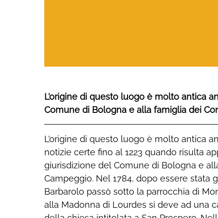
L’origine di questo luogo è molto antica an
Comune di Bologna e alla famiglia dei Co
L’origine di questo luogo è molto antica 
Augusto Bonafè che donò molti beni di sua
notizie certe fino al 1223 quando risulta a
impreziosire la chiesa. Dal 1919 e per ben 
giurisdizione del Comune di Bologna e alla
dell’arciprete fu straordinariamente efficac
Campeggio. Nel 1784, dopo essere stata g
uno dei suoi pellegrinaggi a Lourdes deci
Barbarolo passò sotto la parrocchia di Mon
fedele ricostruzione della grotta. Campeg
alla Madonna di Lourdes si deve ad una ca
grande devozione mariana che è anda
della chiesa intitolata a San Prospero. Nell
fortificandosi nelle comunità vicine. Dura