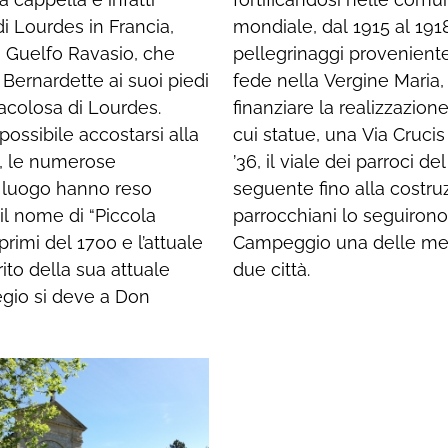
di Lourdes in Francia,
meta quotidiana di
, Guelfo Ravasio, che
Firenze. Ispirato dalla
Bernardette ai suoi piedi
brevissimo tempo riuscì a
racolosa di Lourdes.
terne al Santuario, di
possibile accostarsi alla
e Calvario realizzato nel
à, le numerose
imembranze l’anno
o luogo hanno reso
dotto. Tutti i suoi
l nome di “Piccola
esa che oggi rende
primi del 1700 e l’attuale
dei pellegrinaggi dalle
rito della sua attuale
due città.
regio si deve a Don