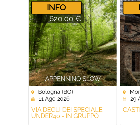
­INFO
620.00 €
APPENNINO SLOW
Bologna (BO)
Mont
11 Ago 2026
29 
VIA DEGLI DEI SPECIALE
CAST
UNDER40 - IN GRUPPO