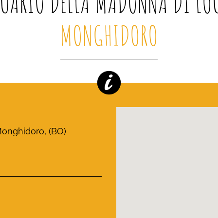
UARIO DELLA MADONNA DI LO
MONGHIDORO
 Monghidoro, (BO)