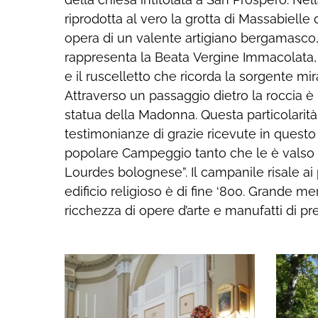
riprodotta al vero la grotta di Massabielle 
mondiale, dal 1915 al 1918 divenne 
opera di un valente artigiano bergamasco
pellegrinaggi proveniente sia da Bologna sia 
rappresenta la Beata Vergine Immacolata, 
fede nella Vergine Maria, Don Bonafè in 
e il ruscelletto che ricorda la sorgente mi
finanziare la realizzazione di diverse opere es
Attraverso un passaggio dietro la roccia è 
cui statue, una Via Crucis che porta al Mont
statua della Madonna. Questa particolarit
’36, il viale dei parroci del ’24, quello delle r
testimonianze di grazie ricevute in quest
seguente fino alla costruzione di un acque
popolare Campeggio tanto che le è valso i
parrocchiani lo seguirono in questa impr
Lourdes bolognese”. Il campanile risale ai 
Campeggio una delle mete più importanti 
edificio religioso è di fine ‘800. Grande me
ricchezza di opere d’arte e manufatti di p