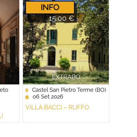
­INFO
15.00 €
EXTRABO
ceto
Castel San Pietro Terme (BO)
06 Set 2026
VILLA BACCI – RUFFO
I