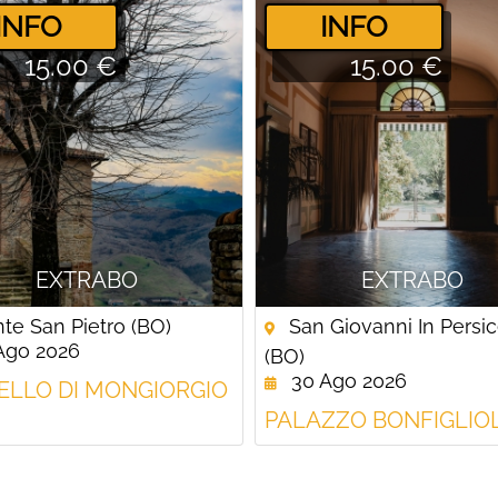
­INFO
­INFO
15.00 €
15.00 €
EXTRABO
EXTRABO
e San Pietro (BO)
San Giovanni In Persi
Ago 2026
(BO)
30 Ago 2026
ELLO DI MONGIORGIO
PALAZZO BONFIGLIOL