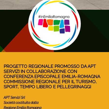
PROGETTO REGIONALE PROMOSSO DA APT
SERVIZI IN COLLABORAZIONE CON
CONFERENZA EPISCOPALE EMILIA-ROMAGNA
COMMISSIONE REGIONALE PER IL TURISMO,
SPORT, TEMPO LIBERO E PELLEGRINAGGI
APT Servizi Srl
Società costituita dalla
Regione Emilia Romagna