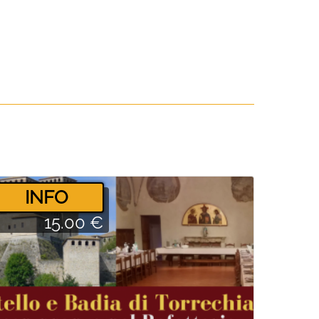
­INFO
15.00 €