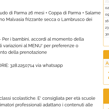
23
0
o crudo di Parma 26 mesi + Coppa di Parma + Salame
0
vino Malvasia frizzante secca o Lambrusco dei
16
23
3
 Per i bambini, accordi al momento della
li variazioni al MENU' per preferenze o
ento della prenotazione
A
IE: 328.2250714 via whatsapp
classi scolastiche. E' consigliata per età scuole
animatori professionali adattano i contenuti alle