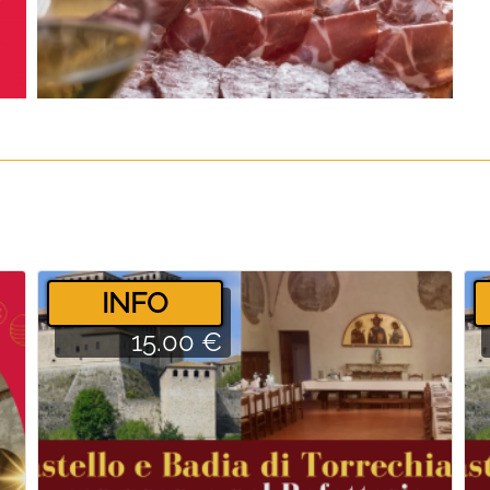
­INFO
15.00 €