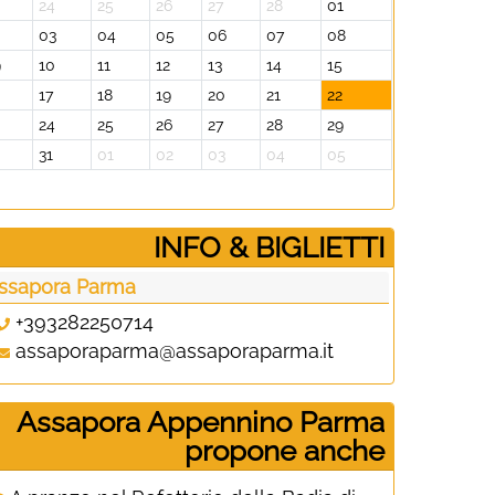
24
25
26
27
28
01
30
31
2
03
04
05
06
07
08
06
07
9
10
11
12
13
14
15
13
14
17
18
19
20
21
22
20
21
24
25
26
27
28
29
27
28
0
31
01
02
03
04
05
04
05
­INFO & BIGLIETTI
ssapora Parma
+393282250714
assaporaparma@assaporaparma.it
Assapora Appennino Parma
propone anche