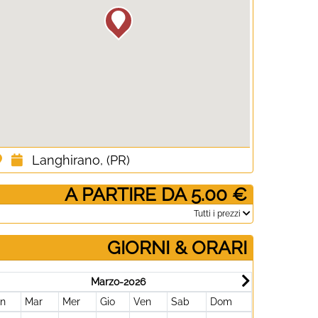
Langhirano, (PR)
­ A PARTIRE DA 5.00 €
­Tutti i prezzi
GIORNI & ORARI
Marzo-2026
un
Mar
Mer
Gio
Ven
Sab
Dom
Lun
Mar