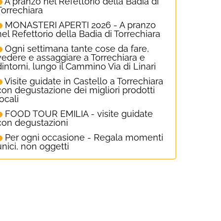
A pranzo nel Refettorio della Badia di
Torrechiara
MONASTERI APERTI 2026 - A pranzo
nel Refettorio della Badia di Torrechiara
Ogni settimana tante cose da fare,
vedere e assaggiare a Torrechiara e
dintorni, lungo il Cammino Via di Linari
Visite guidate in Castello a Torrechiara
con degustazione dei migliori prodotti
locali
FOOD TOUR EMILIA - visite guidate
con degustazioni
Per ogni occasione - Regala momenti
unici, non oggetti