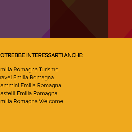
POTREBBE INTERESSARTI ANCHE:
milia Romagna Turismo
ravel Emilia Romagna
ammini Emilia Romagna
astelli Emilia Romagna
milia Romagna Welcome