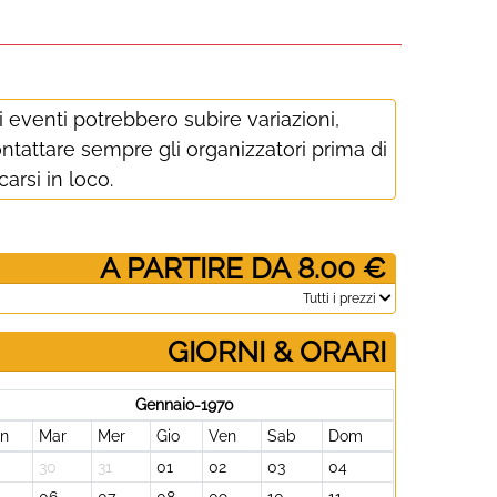
i eventi potrebbero subire variazioni,
ntattare sempre gli organizzatori prima di
carsi in loco.
­ A PARTIRE DA 8.00 €
­Tutti i prezzi
GIORNI & ORARI
Gennaio-1970
un
Mar
Mer
Gio
Ven
Sab
Dom
30
31
01
02
03
04