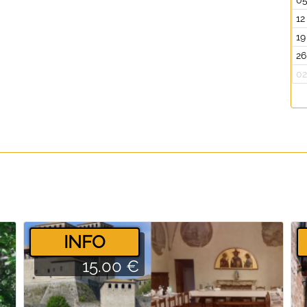
0
12
19
26
0
­INFO
15.00 €