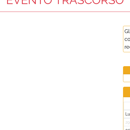
Gl
co
re
L
29