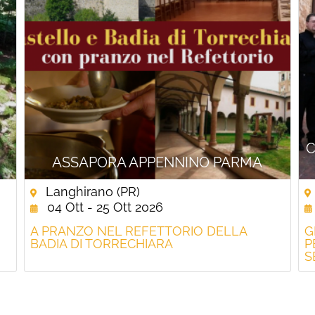
C
ASSAPORA APPENNINO PARMA
Langhirano (PR)
04 Ott - 25 Ott 2026
A PRANZO NEL REFETTORIO DELLA
G
BADIA DI TORRECHIARA
P
S