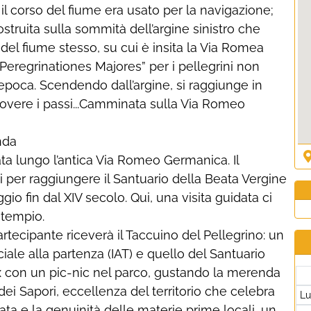
l corso del fiume era usato per la navigazione;
ostruita sulla sommità dell’argine sinistro che
del fiume stesso, su cui è insita la Via Romea
eregrinationes Majores” per i pellegrini non
 epoca. Scendendo dall’argine, si raggiunge in
uovere i passi...Camminata sulla Via Romeo
nda
ta lungo l’antica Via Romeo Germanica. Il
i per raggiungere il Santuario della Beata Vergine
gio fin dal XIV secolo. Qui, una visita guidata ci
l tempio.
rtecipante riceverà il Taccuino del Pellegrino: un
iciale alla partenza (IAT) e quello del Santuario
lax con un pic-nic nel parco, gustando la merenda
 dei Sapori, eccellenza del territorio che celebra
L
lata e la genuinità delle materie prime locali, un