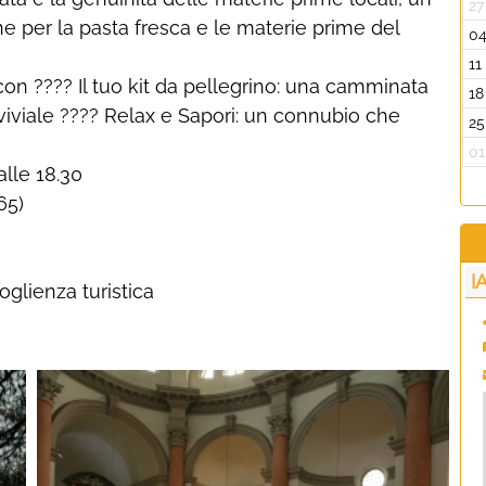
27
ne per la pasta fresca e le materie prime del
0
11
con ???? Il tuo kit da pellegrino: una camminata
18
viale ???? Relax e Sapori: un connubio che
25
01
alle 18.30
65)
I
oglienza turistica