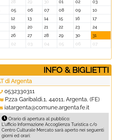
28
29
30
01
02
03
4
05
06
07
08
09
10
12
13
14
15
16
17
19
20
21
22
23
24
26
27
28
29
30
31
02
03
04
05
06
07
­INFO & BIGLIETTI
AT di Argenta
0532330311
P.zza Garibaldi,1, 44011, Argenta, (FE)
iatargenta@comune.argenta.fe.it
Orario di apertura al pubblico:
L'ufficio Informazione Accoglienza Turistica c/o
Centro Culturale Mercato sarà aperto nei seguenti
giorni ed orari: