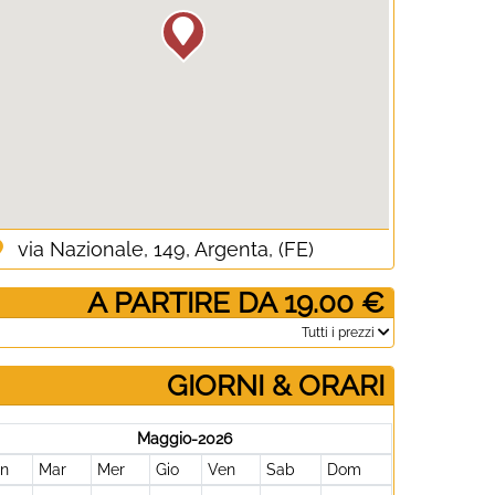
via Nazionale, 149, Argenta, (FE)
­ A PARTIRE DA 19.00 €
­Tutti i prezzi
GIORNI & ORARI
Maggio-2026
un
Mar
Mer
Gio
Ven
Sab
Dom