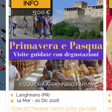
­INFO
5.00 €
ASSAPORA APPENNINO PARMA
Langhirano (PR)
14 Mar - 20 Dic 2026
OGNI SETTIMANA TANTE COSE DA FARE,
P