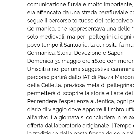
comunicazione fluviale molto importante, i
era affiancato da una strada parafluviale c
segue il percorso tortuoso del paleoalveo 
Germanica, che rappresentava una delle “P
solo medievali, ma per i pellegrini di ogni
poco tempo il Santuario, la curiosità fa m
Germanica: Storia, Devozione e Sapori
Domenica 31 maggio ore 16,00 con mere
Unisciti a noi per una suggestiva cammina
percorso partirà dallo IAT di Piazza Marcon
della Celletta, preziosa meta di pellegrinag
permetterà di scoprire la storia e l'arte de
Per rendere l'esperienza autentica, ogni pa
diario di viaggio dove apporre il timbro uff
all'arrivo. La giornata si concluderà in re
offerta dal laboratorio artigianale Il Tempo
la tradizione della pasta fresca dolce e sa