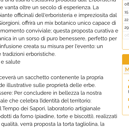
0
he vanta oltre un secolo di esperienza. La
15
ante officinali dell'erboristeria e impreziosita dal
22
Giorgioni, offrirà un mix botanico unico capace di
29
 momento conviviale; questa proposta curativa e
0
ica in un sorso di puro benessere, perfetto per
infusione creata su misura per l'evento: un
 tradizioni erboristiche.
 e salute
M
 riceverà un sacchetto contenente la propria
illustrative sulle proprietà delle erbe.
ssere: Per concludere in bellezza la nostra
e che celebra l’identità del territorio:
Il Tempo dei Sapori, laboratorio artigianale
otti da forno (piadine, torte e biscotti), realizzati
qualità, verrà proposta la torta tagliolina, la