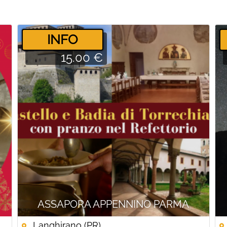
­INFO
15.00 €
ASSAPORA APPENNINO PARMA
Langhirano (PR)