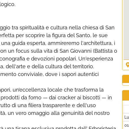
logico.
gio tra spiritualità e cultura nella chiesa di San
rfetta per scoprire la figura del Santo, le sue
 una guida esperta, ammireremo l'architettura, i
 con un focus sulla vita di San Giovanni (Battista o
, iconografia e devozioni popolari. Un'esperienza
, dell'arte e della cultura del territorio.
mento conviviale, dove i sapori autentici
pori, un’eccellenza locale che trasforma la
 prodotti da forno — dai cracker ai biscotti — in
utto di una filiera trasparente e dell'uso
lità, un vero omaggio alla genuinità del nostro
L
01
una tisana esclusiva prodotta dall’ Erboristeria