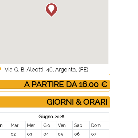
Via G. B. Aleotti, 46, Argenta, (FE)
­ A PARTIRE DA 16.00 €
GIORNI & ORARI
Giugno-2026
un
Mar
Mer
Gio
Ven
Sab
Dom
02
03
04
05
06
07