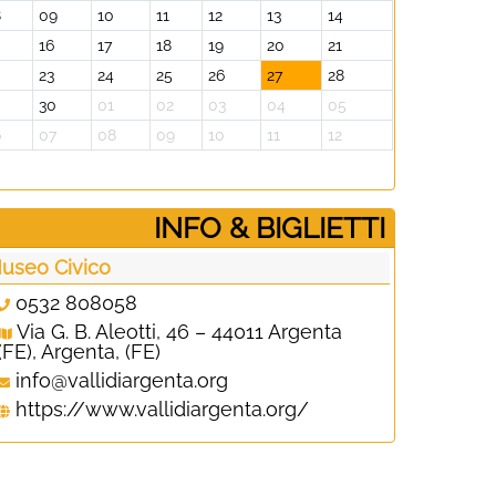
8
09
10
11
12
13
14
16
17
18
19
20
21
23
24
25
26
27
28
30
01
02
03
04
05
6
07
08
09
10
11
12
­INFO & BIGLIETTI
useo Civico
0532 808058
Via G. B. Aleotti, 46 – 44011 Argenta
(FE), Argenta, (FE)
info@vallidiargenta.org
https://www.vallidiargenta.org/