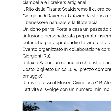
ciambella e i crekers artigianali.
Il Rito della Tisana: Scalderemo il cuore c
Giorgioni di Ravenna. Un’azienda storica c
il benessere naturale e la fitoterapia.
Un dono per te: Porta a casa un pezzetto d
l’infusione personalizzata preparata insie
botaniche per approfondire le virtù delle e
Evento organizzato In collaborazione con: S
Giorgioni (Ra).
Relax e Sapori: un connubio che ristora a
Costo: biglietto unico 16 € (prezzo compre
omaggio)
Ritrovo presso il Museo Civico, Via G.B. Ale
L’attività si svolge con un numero minimo 