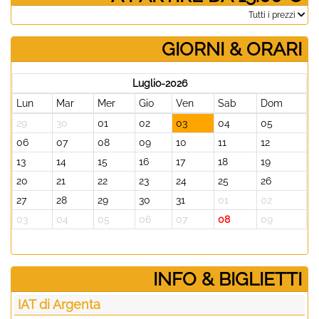
­Tutti i prezzi
GIORNI & ORARI
Luglio-2026
Lun
Mar
Mer
Gio
Ven
Sab
Dom
29
30
01
02
03
04
05
06
07
08
09
10
11
12
13
14
15
16
17
18
19
20
21
22
23
24
25
26
27
28
29
30
31
01
02
03
04
05
06
07
08
09
­INFO & BIGLIETTI
IAT di Argenta