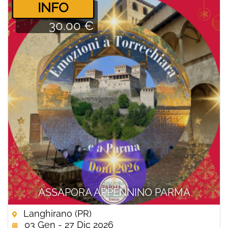
­INFO
30.00 €
ASSAPORA APPENNINO PARMA
Langhirano (PR)
03 Gen - 27 Dic 2026