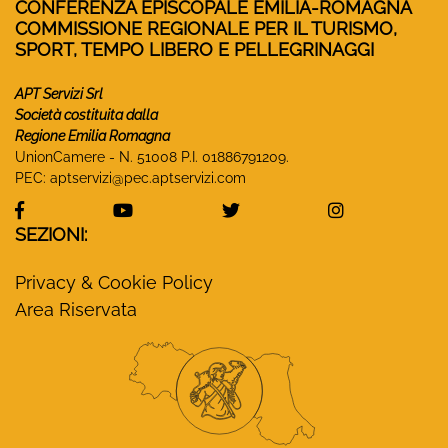
CONFERENZA EPISCOPALE EMILIA-ROMAGNA
COMMISSIONE REGIONALE PER IL TURISMO,
SPORT, TEMPO LIBERO E PELLEGRINAGGI
APT Servizi Srl
Società costituita dalla
Regione Emilia Romagna
UnionCamere - N. 51008 P.I. 01886791209.
PEC:
aptservizi@pec.aptservizi.com
visita la pagina Facebook di Monasteri Emilia-Ro
visita la pagina YouTube di Monaster
visita la pagina Twitter
visita la pa
SEZIONI:
Privacy & Cookie Policy
Area Riservata