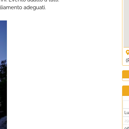
gliamento adeguati.
(
L
29
0