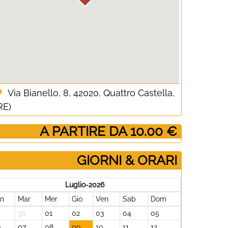
Via Bianello, 8, 42020, Quattro Castella,
RE)
­ A PARTIRE DA 10.00 €
GIORNI & ORARI
Luglio-2026
un
Mar
Mer
Gio
Ven
Sab
Dom
30
01
02
03
04
05
6
07
08
09
10
11
12