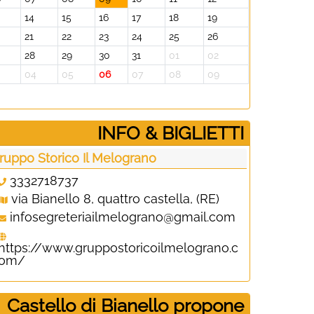
14
15
16
17
18
19
0
21
22
23
24
25
26
28
29
30
31
01
02
3
04
05
06
07
08
09
­INFO & BIGLIETTI
ruppo Storico Il Melograno
3332718737
via Bianello 8, quattro castella, (RE)
infosegreteriailmelograno@gmail.com
https://www.gruppostoricoilmelograno.c
om/
Castello di Bianello propone