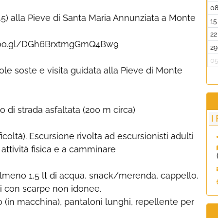
0
) alla Pieve di Santa Maria Annunziata a Monte
15
22
p.goo.gl/DGh6BrxtmgGmQ4Bw9
29
0
le soste e visita guidata alla Pieve di Monte
 di strada asfaltata (200 m circa)
I
icoltà). Escursione rivolta ad escursionisti adulti
attività fisica e a camminare
lmeno 1,5 lt di acqua, snack/merenda, cappello,
ti con scarpe non idonee.
(in macchina), pantaloni lunghi, repellente per