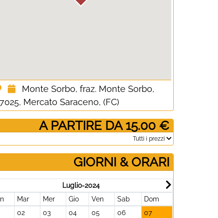
Monte Sorbo, fraz. Monte Sorbo,
7025, Mercato Saraceno, (FC)
­ A PARTIRE DA 15.00 €
­Tutti i prezzi
GIORNI & ORARI
Luglio-2024
un
Mar
Mer
Gio
Ven
Sab
Dom
Lun
Mar
02
03
04
05
06
07
29
30