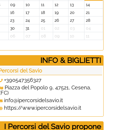
8
09
10
11
12
13
14
05
06
16
17
18
19
20
21
12
13
23
24
25
26
27
28
19
20
30
31
01
02
03
04
26
27
5
06
07
08
09
10
11
02
03
­INFO & BIGLIETTI
 Percorsi del Savio
+390547356327
Piazza del Popolo 9, 47521, Cesena,
(FC)
info@ipercorsidelsavio.it
https://www.ipercorsidelsavio.it
I Percorsi del Savio propone