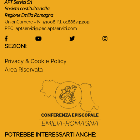
APT Servizi Srl
Società costituita dalla
Regione Emilia Romagna
UnionCamere - N. 51008 P.I. 01886791209.
PEC:
aptservizi@pec.aptservizi.com
visita la pagina Facebook di Monasteri Emilia-Ro
visita la pagina YouTube di Monaster
visita la pagina Twitter
visita la pa
SEZIONI:
Privacy & Cookie Policy
Area Riservata
POTREBBE INTERESSARTI ANCHE: