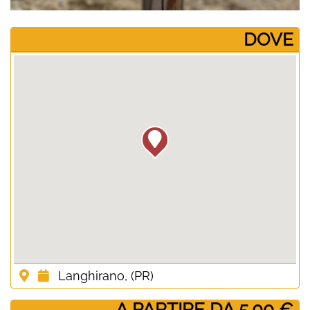
­DOVE
Langhirano, (PR)
­ A PARTIRE DA 5.00 €