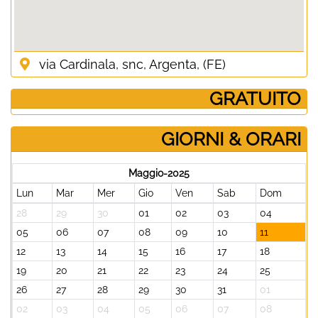
via Cardinala, snc, Argenta, (FE)
­ GRATUITO
GIORNI & ORARI
Maggio-2025
Lun
Mar
Mer
Gio
Ven
Sab
Dom
28
29
30
01
02
03
04
05
06
07
08
09
10
11
12
13
14
15
16
17
18
19
20
21
22
23
24
25
26
27
28
29
30
31
01
02
03
04
05
06
07
08