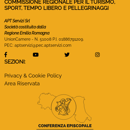
COMMISSIONE REGIONALE PER IL TURISMO,
SPORT, TEMPO LIBERO E PELLEGRINAGGI
APT Servizi Srl
Società costituita dalla
Regione Emilia Romagna
UnionCamere - N. 51008 P.I. 01886791209.
PEC:
aptservizi@pec.aptservizi.com
visita la pagina Facebook di Monasteri Emilia-Ro
visita la pagina YouTube di Monaster
visita la pagina Twitter
visita la pa
SEZIONI:
Privacy & Cookie Policy
Area Riservata