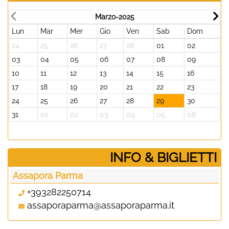
Marzo-2025
Lun
Mar
Mer
Gio
Ven
Sab
Dom
L
24
25
26
27
28
01
02
3
03
04
05
06
07
08
09
0
10
11
12
13
14
15
16
1
17
18
19
20
21
22
23
2
24
25
26
27
28
29
30
2
31
01
02
03
04
05
06
0
­INFO & BIGLIETTI
Assapora Parma
+393282250714
assaporaparma@assaporaparma.it