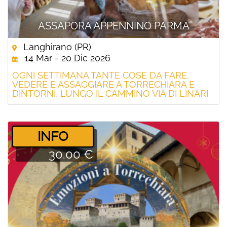
ASSAPORA APPENNINO PARMA
Langhirano (PR)
14 Mar - 20 Dic 2026
OGNI SETTIMANA TANTE COSE DA FARE,
VEDERE E ASSAGGIARE A TORRECHIARA E
DINTORNI, LUNGO IL CAMMINO VIA DI LINARI
­INFO
30.00 €