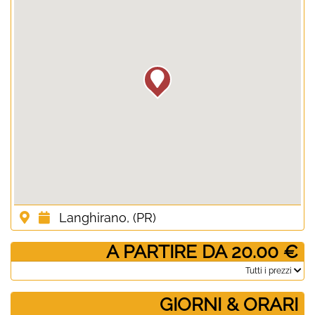
Langhirano, (PR)
­ A PARTIRE DA 20.00 €
­Tutti i prezzi
GIORNI & ORARI