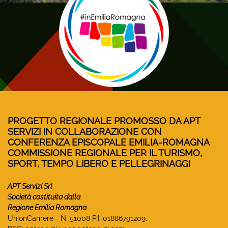
PROGETTO REGIONALE PROMOSSO DA APT
SERVIZI IN COLLABORAZIONE CON
CONFERENZA EPISCOPALE EMILIA-ROMAGNA
COMMISSIONE REGIONALE PER IL TURISMO,
SPORT, TEMPO LIBERO E PELLEGRINAGGI
APT Servizi Srl
Società costituita dalla
Regione Emilia Romagna
UnionCamere - N. 51008 P.I. 01886791209.