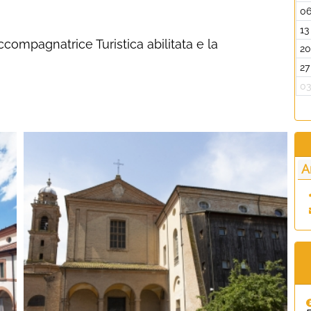
0
13
ompagnatrice Turistica abilitata e la
2
27
0
A