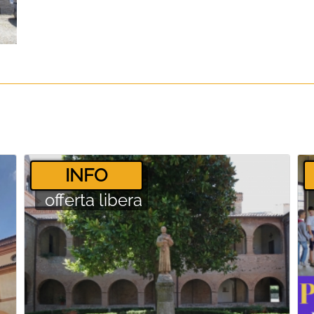
­INFO
offerta libera