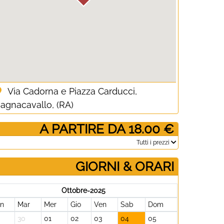
Via Cadorna e Piazza Carducci,
agnacavallo, (RA)
­ A PARTIRE DA 18.00 €
­Tutti i prezzi
GIORNI & ORARI
Ottobre-2025
un
Mar
Mer
Gio
Ven
Sab
Dom
30
01
02
03
04
05