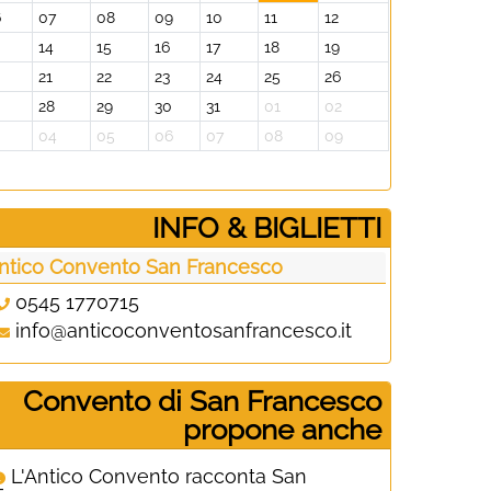
6
07
08
09
10
11
12
14
15
16
17
18
19
0
21
22
23
24
25
26
28
29
30
31
01
02
3
04
05
06
07
08
09
­INFO & BIGLIETTI
ntico Convento San Francesco
0545 1770715
info@anticoconventosanfrancesco.it
Convento di San Francesco
propone anche
L'Antico Convento racconta San