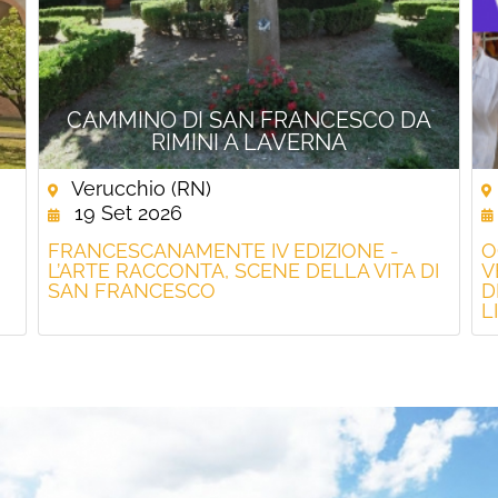
CAMMINO DI SAN FRANCESCO DA
RIMINI A LAVERNA
Verucchio (RN)
19 Set 2026
FRANCESCANAMENTE IV EDIZIONE -
O
L’ARTE RACCONTA, SCENE DELLA VITA DI
V
SAN FRANCESCO
D
L