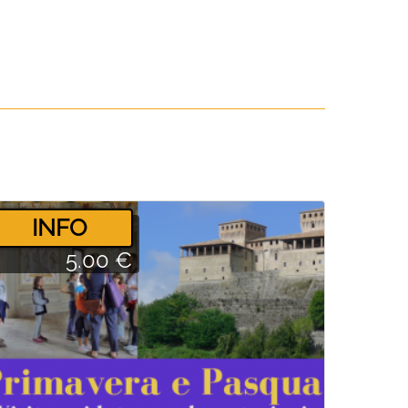
­INFO
5.00 €