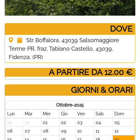
­DOVE
Str. Boffalora, 43039 Salsomaggiore
Terme PR, fraz. Tabiano Castello, 43039,
Fidenza, (PR)
­ A PARTIRE DA 12.00 €
GIORNI & ORARI
Ottobre-2025
Lun
Mar
Mer
Gio
Ven
Sab
Dom
29
30
01
02
03
04
05
06
07
08
09
10
11
12
13
14
15
16
17
18
19