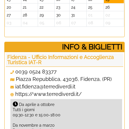
20
21
22
23
24
25
26
27
28
29
30
31
01
02
03
04
05
06
07
08
09
­INFO & BIGLIETTI
Fidenza - Ufficio Informazioni e Accoglienza
Turistica IAT-R
0039 0524 83377
Piazza Repubblica, 43036, Fidenza, (PR)
iat.fidenza@terrediverdi.it
https://www.terrediverdi.it/
Da aprile a ottobre
Tutti i giorni
09:30-12:30 e 15:00-18:00
Da novembre a marzo