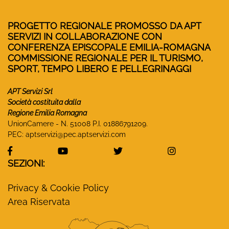
PROGETTO REGIONALE PROMOSSO DA APT
SERVIZI IN COLLABORAZIONE CON
CONFERENZA EPISCOPALE EMILIA-ROMAGNA
COMMISSIONE REGIONALE PER IL TURISMO,
SPORT, TEMPO LIBERO E PELLEGRINAGGI
APT Servizi Srl
Società costituita dalla
Regione Emilia Romagna
UnionCamere - N. 51008 P.I. 01886791209.
PEC:
aptservizi@pec.aptservizi.com
visita la pagina Facebook di Monasteri Emilia-Ro
visita la pagina YouTube di Monaster
visita la pagina Twitter
visita la pa
SEZIONI:
Privacy & Cookie Policy
Area Riservata