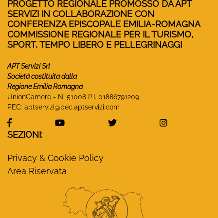
PROGETTO REGIONALE PROMOSSO DA APT
SERVIZI IN COLLABORAZIONE CON
CONFERENZA EPISCOPALE EMILIA-ROMAGNA
COMMISSIONE REGIONALE PER IL TURISMO,
SPORT, TEMPO LIBERO E PELLEGRINAGGI
APT Servizi Srl
Società costituita dalla
Regione Emilia Romagna
UnionCamere - N. 51008 P.I. 01886791209.
PEC:
aptservizi@pec.aptservizi.com
visita la pagina Facebook di Monasteri Emilia-Ro
visita la pagina YouTube di Monaster
visita la pagina Twitter
visita la pa
SEZIONI:
Privacy & Cookie Policy
Area Riservata