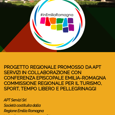
PROGETTO REGIONALE PROMOSSO DA APT
SERVIZI IN COLLABORAZIONE CON
CONFERENZA EPISCOPALE EMILIA-ROMAGNA
COMMISSIONE REGIONALE PER IL TURISMO,
SPORT, TEMPO LIBERO E PELLEGRINAGGI
APT Servizi Srl
Società costituita dalla
Regione Emilia Romagna