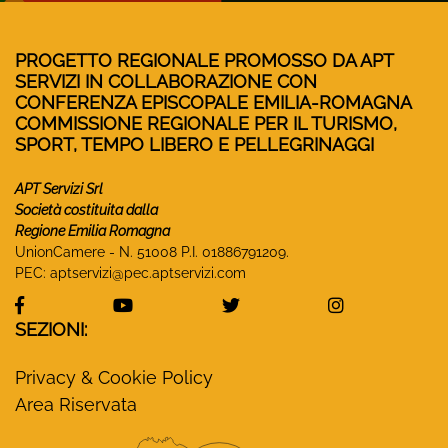
PROGETTO REGIONALE PROMOSSO DA APT
SERVIZI IN COLLABORAZIONE CON
CONFERENZA EPISCOPALE EMILIA-ROMAGNA
COMMISSIONE REGIONALE PER IL TURISMO,
SPORT, TEMPO LIBERO E PELLEGRINAGGI
APT Servizi Srl
Società costituita dalla
Regione Emilia Romagna
UnionCamere - N. 51008 P.I. 01886791209.
PEC:
aptservizi@pec.aptservizi.com
visita la pagina Facebook di Monasteri Emilia-Ro
visita la pagina YouTube di Monaster
visita la pagina Twitter
visita la pa
SEZIONI:
Privacy & Cookie Policy
Area Riservata