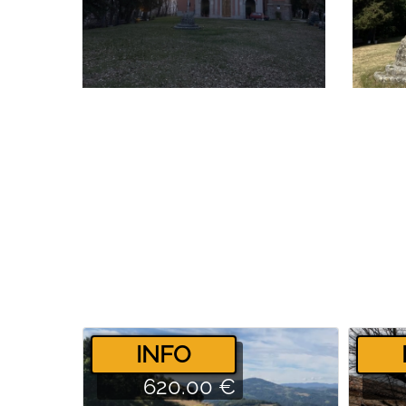
­INFO
620.00 €