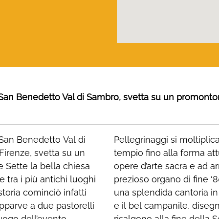
i San Benedetto Val di Sambro, svetta su un promontori
i San Benedetto Val di
i fedeli ad ampliare il
Firenze, svetta su un
tre a un buon numero di
e Sette la bella chiesa
 pregio, è presente un
 tra i più antichi luoghi
si di Bologna inserito in
toria cominciò infatti
iani locali. La Facciata
pparve a due pastorelli
dell’architetto Rivani,
uogo dell’evento
iale. Il Santuario