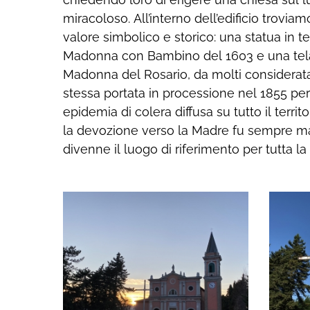
miracoloso. All’interno dell’edificio trovi
festeggia ogni anno la Pentecoste nell’ulti
valore simbolico e storico: una statua in t
La ricorrente apparizione della Vergine M
Madonna con Bambino del 1603 e una tela
montagna è simbolo di come il divino trovi 
Madonna del Rosario, da molti considerata 
sguardi dei fanciulli un canale privile
stessa portata in processione nel 1855 per
“intelligenti e sapienti”. Oggi questo mess
epidemia di colera diffusa su tutto il terri
forte e ci invita a riflettere su la purezza
la devozione verso la Madre fu sempre ma
una società completamente assuefatta all’eff
divenne il luogo di riferimento per tutta la 