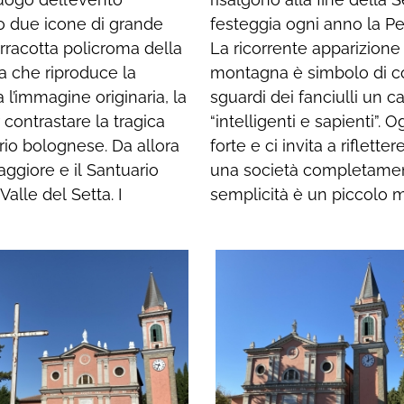
amo due icone di grande
ma domenica di agosto.
erracotta policroma della
aria ai pastorelli della
 che riproduce la
nella pulizia degli
l’immagine originaria, la
giato, precluso a molti
 contrastare la tragica
aggio sembra ancora più
torio bolognese. Da allora
 sia messa a dura prova da
ggiore e il Santuario
imero. Il ritorno alla
Valle del Setta. I
semplicità è un piccolo m