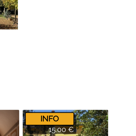
­INFO
15.00 €