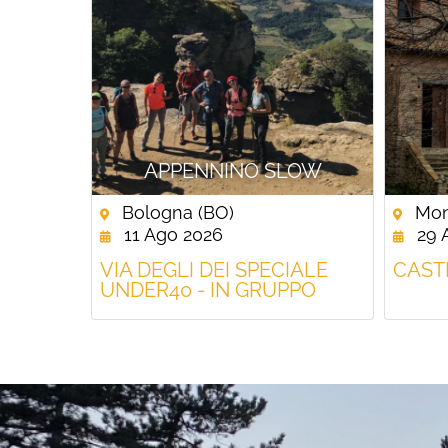
APPENNINO SLOW
Bologna (BO)
Mont
11 Ago 2026
29 
VIA DEGLI DEI SPECIALE
CAST
UNDER40 - IN GRUPPO