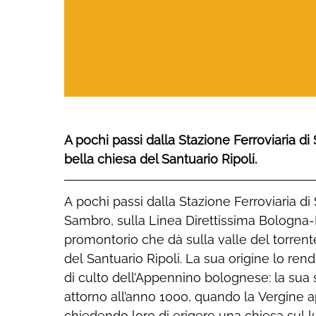
A pochi passi dalla Stazione Ferroviaria d
bella chiesa del Santuario Ripoli.
A pochi passi dalla Stazione Ferroviaria d
Pellegrinaggi si moltiplicarono e ciò indusse 
Sambro, sulla Linea Direttissima Bologna-
tempio fino alla forma attuale. All’interno, ol
promontorio che dà sulla valle del torrent
opere d’arte sacra e ad arredi di grande
del Santuario Ripoli. La sua origine lo rende
prezioso organo di fine ‘800 dei Maestri Or
di culto dell’Appennino bolognese: la sua s
una splendida cantoria in legno opera di artig
attorno all’anno 1000, quando la Vergine a
e il bel campanile, disegnato dalla mano 
chiedendo loro di erigere una chiesa sul l
risalgono alla fine della Seconda guerra mond