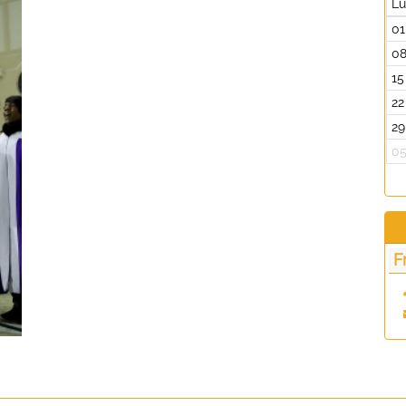
L
01
0
15
22
29
0
F