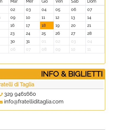
un
Mar
Mer
Gio
Ven
Sab
Dom
02
03
04
05
06
07
8
09
10
11
12
13
14
16
17
18
19
20
21
23
24
25
26
27
28
30
31
01
02
03
04
5
06
07
08
09
10
11
­INFO & BIGLIETTI
ratelli di Taglia
329 9461660
info@fratelliditaglia.com