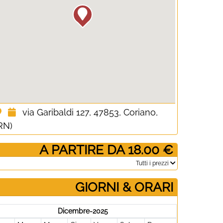
via Garibaldi 127, 47853, Coriano,
RN)
­ A PARTIRE DA 18.00 €
­Tutti i prezzi
GIORNI & ORARI
Dicembre-2025