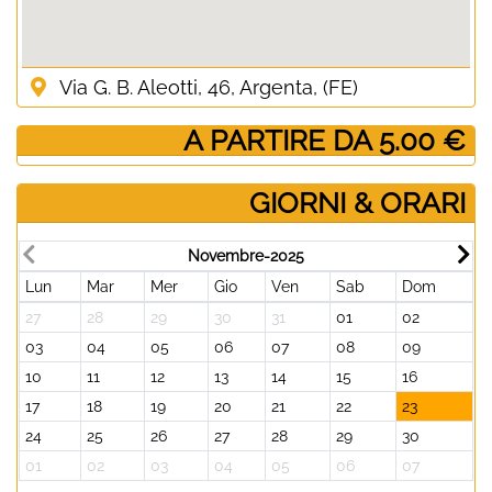
Via G. B. Aleotti, 46, Argenta, (FE)
­ A PARTIRE DA 5.00 €
GIORNI & ORARI
Novembre-2025
Lun
Mar
Mer
Gio
Ven
Sab
Dom
L
27
28
29
30
31
01
02
0
03
04
05
06
07
08
09
0
10
11
12
13
14
15
16
1
17
18
19
20
21
22
23
2
24
25
26
27
28
29
30
2
01
02
03
04
05
06
07
0