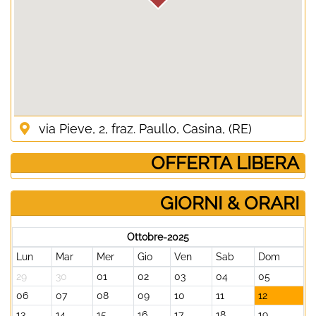
via Pieve, 2, fraz. Paullo, Casina, (RE)
­ OFFERTA LIBERA
GIORNI & ORARI
Ottobre-2025
Lun
Mar
Mer
Gio
Ven
Sab
Dom
29
30
01
02
03
04
05
06
07
08
09
10
11
12
13
14
15
16
17
18
19