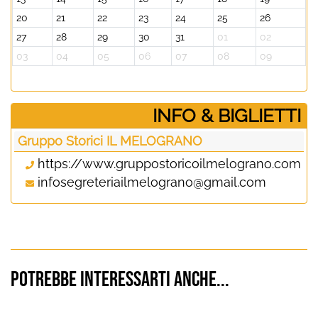
20
21
22
23
24
25
26
27
28
29
30
31
01
02
03
04
05
06
07
08
09
­INFO & BIGLIETTI
Gruppo Storici IL MELOGRANO
https://www.gruppostoricoilmelograno.com
infosegreteriailmelograno@gmail.com
Potrebbe interessarti anche...