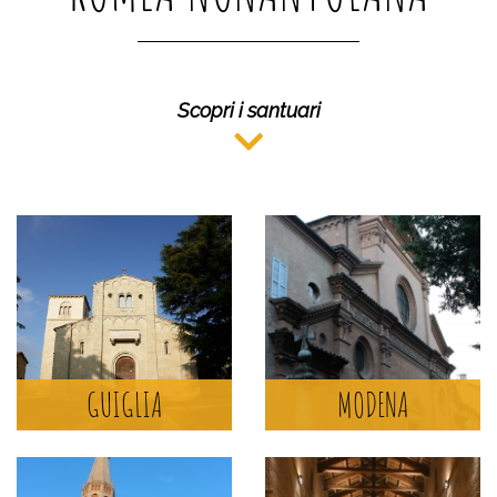
Scopri i santuari
ABBAZIA DEI PADRI
BENEDETTINI DI SAN
PIETRO
MODENA
GUIGLIA
MODENA
SCOPRI DI PIÙ >
ABBAZIA DI SAN